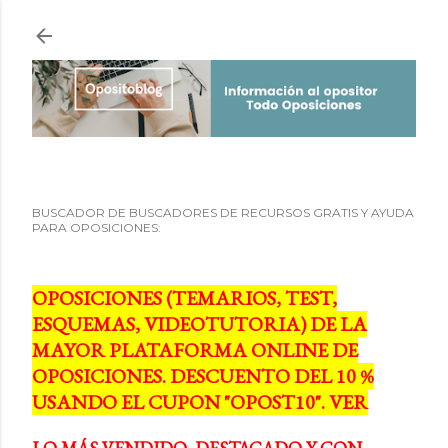
Ir al contenido principal
BUSCADOR DE BUSCADORES DE RECURSOS GRATIS Y AYUDA
PARA OPOSICIONES:
OPOSICIONES (TEMARIOS, TEST,
ESQUEMAS, VIDEOTUTORIA) DE LA
MAYOR PLATAFORMA ONLINE DE
OPOSICIONES. DESCUENTO DEL 10 %
USANDO EL CUPON "OPOST10". VER