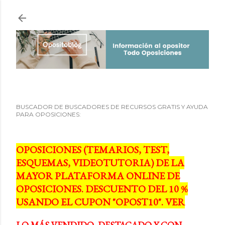
Ir al contenido principal
BUSCADOR DE BUSCADORES DE RECURSOS GRATIS Y AYUDA
PARA OPOSICIONES:
OPOSICIONES (TEMARIOS, TEST,
ESQUEMAS, VIDEOTUTORIA) DE LA
MAYOR PLATAFORMA ONLINE DE
OPOSICIONES. DESCUENTO DEL 10 %
USANDO EL CUPON "OPOST10". VER