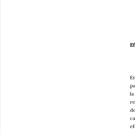
Ef
En
pa
la
re
de
ca
ef