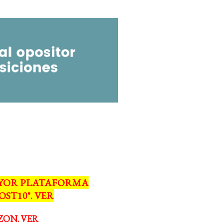
MAYOR PLATAFORMA
ST10". VER
ZON. VER