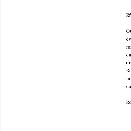
Ef
Ot
ev
mi
ca
un
En
nú
ca
Re