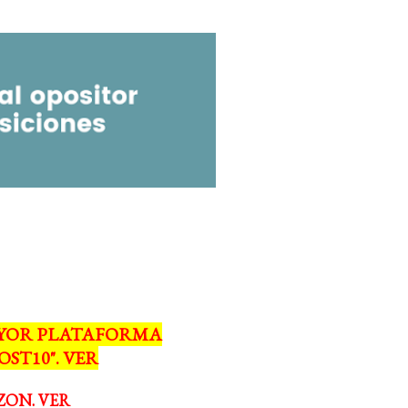
MAYOR PLATAFORMA
ST10". VER
ZON. VER