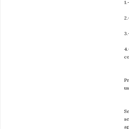
1.
2.
3.
4.
co
Pr
us
Se
se
ap