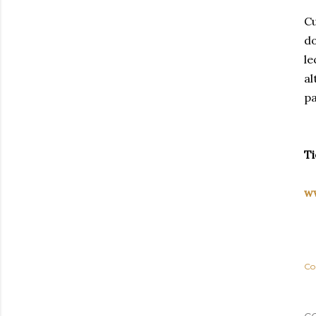
Cu
do
le
al
pa
Ti
w
Co