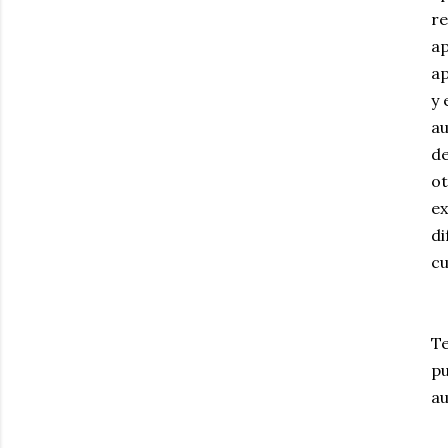
re
ap
ap
y 
au
de
ot
ex
di
cu
Te
pu
au