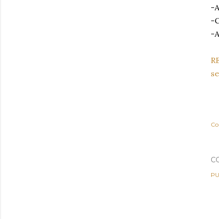
-A
-C
-
RE
se
Co
C
PU