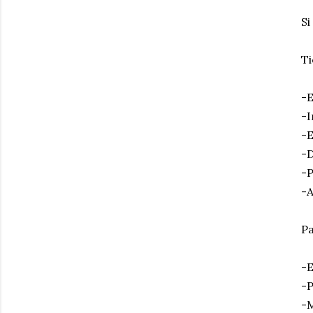
Si
Ti
-E
-I
-E
-
-P
-A
Pa
-E
-P
-M