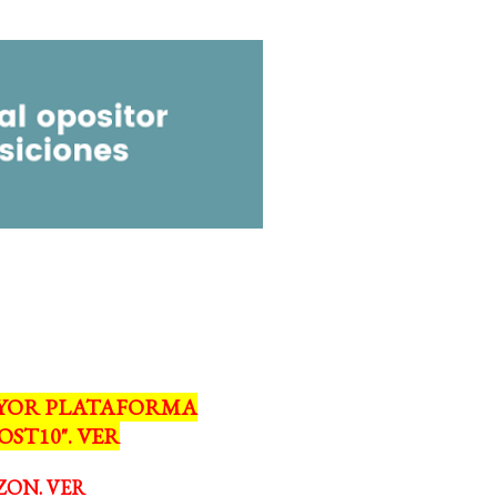
MAYOR PLATAFORMA
ST10". VER
ZON. VER