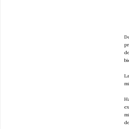
Do
pr
de
bi
La
mi
Ha
ex
mi
de