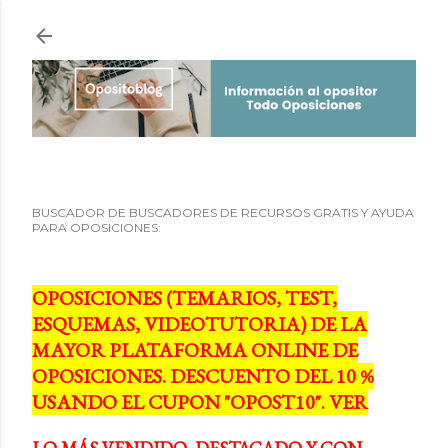
Ir al contenido principal
BUSCADOR DE BUSCADORES DE RECURSOS GRATIS Y AYUDA
PARA OPOSICIONES:
OPOSICIONES (TEMARIOS, TEST,
ESQUEMAS, VIDEOTUTORIA) DE LA
MAYOR PLATAFORMA ONLINE DE
OPOSICIONES. DESCUENTO DEL 10 %
USANDO EL CUPON "OPOST10". VER