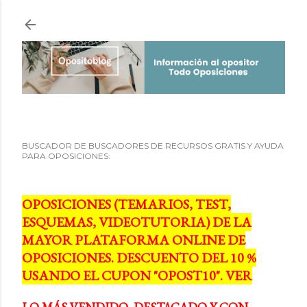
Ir al contenido principal
BUSCADOR DE BUSCADORES DE RECURSOS GRATIS Y AYUDA
PARA OPOSICIONES:
OPOSICIONES (TEMARIOS, TEST,
ESQUEMAS, VIDEOTUTORIA) DE LA
MAYOR PLATAFORMA ONLINE DE
OPOSICIONES. DESCUENTO DEL 10 %
USANDO EL CUPON "OPOST10". VER