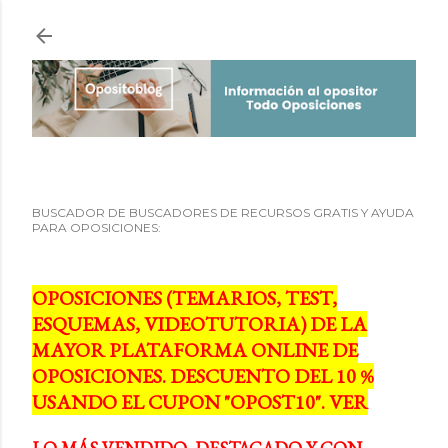
Ir al contenido principal
BUSCADOR DE BUSCADORES DE RECURSOS GRATIS Y AYUDA
PARA OPOSICIONES:
OPOSICIONES (TEMARIOS, TEST,
ESQUEMAS, VIDEOTUTORIA) DE LA
MAYOR PLATAFORMA ONLINE DE
OPOSICIONES. DESCUENTO DEL 10 %
USANDO EL CUPON "OPOST10". VER