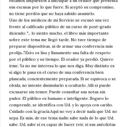
estamos dispuestos a disculpar a un orador que presenta
sus excusas por lo que fuere. Si aceptó su compromiso,
no tiene perdón que no haya sabido asumirlo.
Uno de los médicos de mi Servicio se excusó una vez
frente al calificado público de un curso de post-grado
diciendo: "... lo siento mucho, el libro más importante
sobre este tema me llegó tarde. No tuve tiempo de
preparar diapositivas, ni de armar una conferencia más
prolija...".Esto es lisa y llanamente una falta de respeto
por el público y su tiempo. El orador ya perdió. Quiero
irme. Ya no me interesa lo que nos diga. Muy distinto es
si algo le pasa en el curso de una conferencia bien
planeada, concientemente preparada. Si se equivoca o se
olvida, no intente disimularlo u ocultarlo. Allí sí puede
excusarse sin temor. Puede consultar sus notas sin
pudor. El público es humano e inteligente. Seguro lo
comprende, se identifica con Ud. y lo apoya con cariño.
Cuidado con la gracia.Aquí no voy a decir nada que Ud. no
sepa. Es más, de ese tema nadie sabe nada de lo que Ud.
sabe. Ud. sabe si es capaz de hacer reír, si sus anécdotas