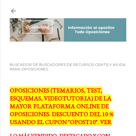
Ir al contenido principal
BUSCADOR DE BUSCADORES DE RECURSOS GRATIS Y AYUDA
PARA OPOSICIONES:
OPOSICIONES (TEMARIOS, TEST,
ESQUEMAS, VIDEOTUTORIA) DE LA
MAYOR PLATAFORMA ONLINE DE
OPOSICIONES. DESCUENTO DEL 10 %
USANDO EL CUPON "OPOST10". VER