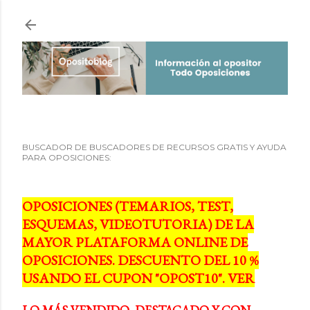
Ir al contenido principal
BUSCADOR DE BUSCADORES DE RECURSOS GRATIS Y AYUDA
PARA OPOSICIONES:
OPOSICIONES (TEMARIOS, TEST,
ESQUEMAS, VIDEOTUTORIA) DE LA
MAYOR PLATAFORMA ONLINE DE
OPOSICIONES. DESCUENTO DEL 10 %
USANDO EL CUPON "OPOST10". VER