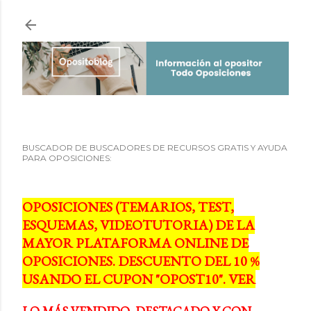
Ir al contenido principal
BUSCADOR DE BUSCADORES DE RECURSOS GRATIS Y AYUDA
PARA OPOSICIONES:
OPOSICIONES (TEMARIOS, TEST,
ESQUEMAS, VIDEOTUTORIA) DE LA
MAYOR PLATAFORMA ONLINE DE
OPOSICIONES. DESCUENTO DEL 10 %
USANDO EL CUPON "OPOST10". VER