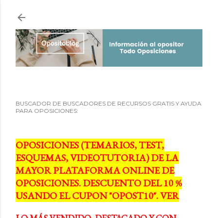
Ir al contenido principal
BUSCADOR DE BUSCADORES DE RECURSOS GRATIS Y AYUDA
PARA OPOSICIONES:
OPOSICIONES (TEMARIOS, TEST,
ESQUEMAS, VIDEOTUTORIA) DE LA
MAYOR PLATAFORMA ONLINE DE
OPOSICIONES. DESCUENTO DEL 10 %
USANDO EL CUPON "OPOST10". VER