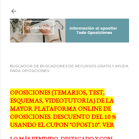
Ir al contenido principal
BUSCADOR DE BUSCADORES DE RECURSOS GRATIS Y AYUDA
PARA OPOSICIONES:
OPOSICIONES (TEMARIOS, TEST,
ESQUEMAS, VIDEOTUTORIA) DE LA
MAYOR PLATAFORMA ONLINE DE
OPOSICIONES. DESCUENTO DEL 10 %
USANDO EL CUPON "OPOST10". VER