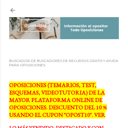
Ir al contenido principal
BUSCADOR DE BUSCADORES DE RECURSOS GRATIS Y AYUDA
PARA OPOSICIONES:
OPOSICIONES (TEMARIOS, TEST,
ESQUEMAS, VIDEOTUTORIA) DE LA
MAYOR PLATAFORMA ONLINE DE
OPOSICIONES. DESCUENTO DEL 10 %
USANDO EL CUPON "OPOST10". VER