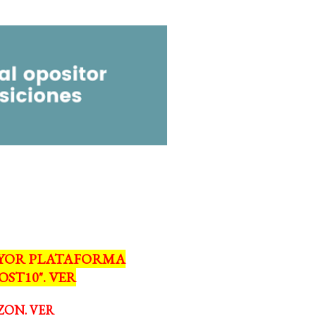
MAYOR PLATAFORMA
ST10". VER
ZON. VER