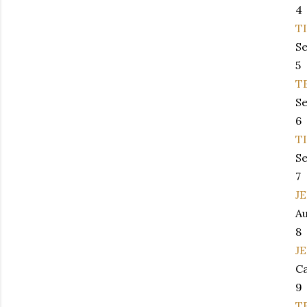
4
T
Se
5
T
Se
6
T
Se
7
J
Au
8
J
Ca
9
T