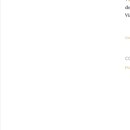
de
Ví
Co
C
PU