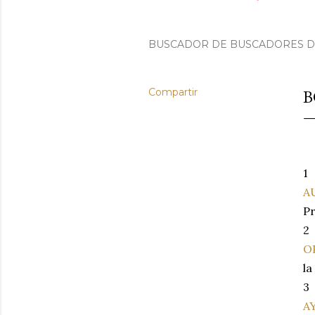
BUSCADOR DE BUSCADORES DE 
Compartir
B
1
A
Pr
2
O
la
3
A