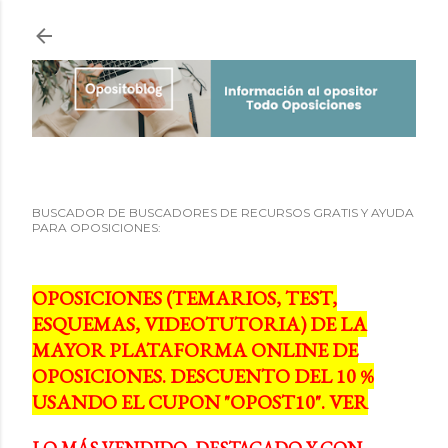
Ir al contenido principal
BUSCADOR DE BUSCADORES DE RECURSOS GRATIS Y AYUDA
PARA OPOSICIONES:
OPOSICIONES (TEMARIOS, TEST,
ESQUEMAS, VIDEOTUTORIA) DE LA
MAYOR PLATAFORMA ONLINE DE
OPOSICIONES. DESCUENTO DEL 10 %
USANDO EL CUPON "OPOST10". VER