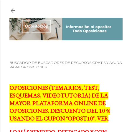
Ir al contenido principal
BUSCADOR DE BUSCADORES DE RECURSOS GRATIS Y AYUDA
PARA OPOSICIONES:
OPOSICIONES (TEMARIOS, TEST,
ESQUEMAS, VIDEOTUTORIA) DE LA
MAYOR PLATAFORMA ONLINE DE
OPOSICIONES. DESCUENTO DEL 10 %
USANDO EL CUPON "OPOST10". VER