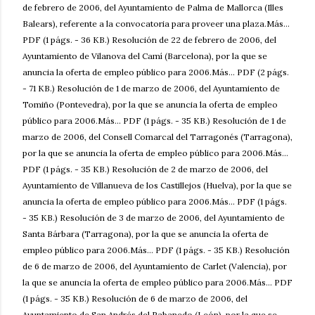
de febrero de 2006, del Ayuntamiento de Palma de Mallorca (Illes
Balears), referente a la convocatoria para proveer una plaza.Más...
PDF (1 págs. - 36 KB.) Resolución de 22 de febrero de 2006, del
Ayuntamiento de Vilanova del Camí (Barcelona), por la que se
anuncia la oferta de empleo público para 2006.Más... PDF (2 págs.
- 71 KB.) Resolución de 1 de marzo de 2006, del Ayuntamiento de
Tomiño (Pontevedra), por la que se anuncia la oferta de empleo
público para 2006.Más... PDF (1 págs. - 35 KB.) Resolución de 1 de
marzo de 2006, del Consell Comarcal del Tarragonés (Tarragona),
por la que se anuncia la oferta de empleo público para 2006.Más...
PDF (1 págs. - 35 KB.) Resolución de 2 de marzo de 2006, del
Ayuntamiento de Villanueva de los Castillejos (Huelva), por la que se
anuncia la oferta de empleo público para 2006.Más... PDF (1 págs.
- 35 KB.) Resolución de 3 de marzo de 2006, del Ayuntamiento de
Santa Bárbara (Tarragona), por la que se anuncia la oferta de
empleo público para 2006.Más... PDF (1 págs. - 35 KB.) Resolución
de 6 de marzo de 2006, del Ayuntamiento de Carlet (Valencia), por
la que se anuncia la oferta de empleo público para 2006.Más... PDF
(1 págs. - 35 KB.) Resolución de 6 de marzo de 2006, del
Ayuntamiento de San Andrés del Rabanedo (León), por la que se