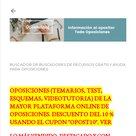
Ir al contenido principal
BUSCADOR DE BUSCADORES DE RECURSOS GRATIS Y AYUDA
PARA OPOSICIONES:
OPOSICIONES (TEMARIOS, TEST,
ESQUEMAS, VIDEOTUTORIA) DE LA
MAYOR PLATAFORMA ONLINE DE
OPOSICIONES. DESCUENTO DEL 10 %
USANDO EL CUPON "OPOST10". VER