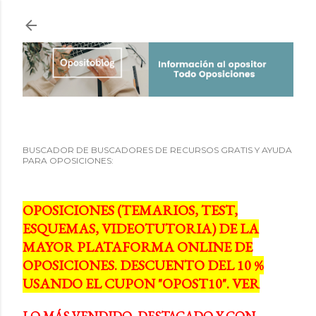
Ir al contenido principal
BUSCADOR DE BUSCADORES DE RECURSOS GRATIS Y AYUDA
PARA OPOSICIONES:
OPOSICIONES (TEMARIOS, TEST,
ESQUEMAS, VIDEOTUTORIA) DE LA
MAYOR PLATAFORMA ONLINE DE
OPOSICIONES. DESCUENTO DEL 10 %
USANDO EL CUPON "OPOST10". VER