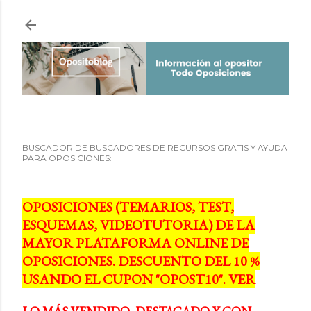
Ir al contenido principal
BUSCADOR DE BUSCADORES DE RECURSOS GRATIS Y AYUDA
PARA OPOSICIONES:
OPOSICIONES (TEMARIOS, TEST,
ESQUEMAS, VIDEOTUTORIA) DE LA
MAYOR PLATAFORMA ONLINE DE
OPOSICIONES. DESCUENTO DEL 10 %
USANDO EL CUPON "OPOST10". VER