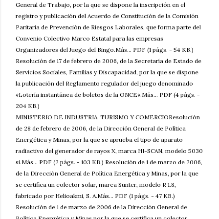
General de Trabajo, por la que se dispone la inscripción en el
registro y publicación del Acuerdo de Constitución de la Comisión
Paritaria de Prevención de Riesgos Laborales, que forma parte del
Convenio Colectivo Marco Estatal para las empresas
Organizadores del Juego del Bingo.Más... PDF (1 págs. - 54 KB.)
Resolución de 17 de febrero de 2006, de la Secretaría de Estado de
Servicios Sociales, Familias y Discapacidad, por la que se dispone
la publicación del Reglamento regulador del juego denominado
«Lotería instantánea de boletos de la ONCE».Más... PDF (4 págs. -
204 KB.)
MINISTERIO DE INDUSTRIA, TURISMO Y COMERCIOResolución
de 28 de febrero de 2006, de la Dirección General de Política
Energética y Minas, por la que se aprueba el tipo de aparato
radiactivo del generador de rayos X, marca HI-SCAN, modelo 5030
si.Más... PDF (2 págs. - 103 KB.) Resolución de 1 de marzo de 2006,
de la Dirección General de Política Energética y Minas, por la que
se certifica un colector solar, marca Sunter, modelo R 1.8,
fabricado por Helioakmi, S. A.Más... PDF (1 págs. - 47 KB.)
Resolución de 1 de marzo de 2006 de la Dirección General de
Política Energética y Minas por la que se certifica un colector