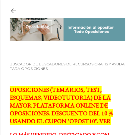
Ir al contenido principal
BUSCADOR DE BUSCADORES DE RECURSOS GRATIS Y AYUDA
PARA OPOSICIONES:
OPOSICIONES (TEMARIOS, TEST,
ESQUEMAS, VIDEOTUTORIA) DE LA
MAYOR PLATAFORMA ONLINE DE
OPOSICIONES. DESCUENTO DEL 10 %
USANDO EL CUPON "OPOST10". VER