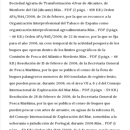
Sociedad Agraria de Transformación «Uvas de Alicante», de
Monforte del Cid (Alicante).Más... PDF (2 págs. - 108 KB.) Orden
APA/844/2006, de 24 de febrero, por la que se reconoce a la
Organización Interprofesional del Tabaco de España como
organización interprofesional agroalimentaria.Más... PDF (1 págs.
- 46 KB.) Orden APA/845/2006, de 22 de marzo, por la que se fija
para el año 2006, un cese temporal de la actividad pesquera de los
buques que operan dentro de los límites geográficos de la
Comisión de Pesca del Atlántico Nordeste.Más... PDF (1 págs. - 46
KB.) Resolución de 15 de febrero de 2006, de la Secretaría General
de Pesca Marítima, por la que se publica el censo de la flota de
buques palangreros menores de 100 toneladas de registro bruto,
que pueden pescar, durante 2006, en el área VII a, b y d del Consejo
Internacional de Exploración del Mar.Más... PDF (1 págs. - 59 KB.)
Resolución de 28 de febrero de 2006, de la Secretaría General de
Pesca Marítima, por la que se publica el censo de buques que
pueden pescar con artes de arrastre, en aguas de la subzona IX,
del Consejo Internacional de Exploración del Mar, sometidas a la
soberanía o jurisdicción de Portugal, durante 2006.Más... PDF (1
págs. - 59 KB.) Orden APA/846/2006, de 3 de marzo, por la que se