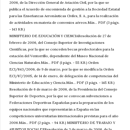
2006, de la Dirección General de Aviación Civil, por la que se
publica el Acuerdo de encomienda de gestión a la Sociedad Estatal
para las Enseñanzas Aeronáuticas Civiles, S. A., para la realización
de actividades en materia de convenios aéreos.Más... PDF (3 págs.
- 143 KB.)
MINISTERIO DE EDUCACIÓN Y CIENCIAResolución de 27 de
febrero de 2006, del Consejo Superior de Investigaciones
Científicas, por la que se conceden becas predoctorales para la
estación del Ventorrillo, dependiente del Museo Nacional de
Ciencias Naturales.Más... PDF (1 págs. - 55 KB.) Orden
ECI/843/2006, de 9 de marzo, por la que se modifica la Orden
ECI/87/2005, de 14 de enero, de delegación de competencias del
Ministerio de Educación y Ciencia.Más... PDF (3 págs. - 145 KB.)
Resolución de 6 de marzo de 2006, de la Presidencia del Consejo
Superior de Deportes, por la que se convocan subvenciones a
Federaciones Deportivas Españolas para la preparación de los
equipos nacionales que representarán a España en las
competiciones universitarias internacionales previstas para el año
2006.Más... PDF (2 págs. - 94 KB.) MINISTERIO DE TRABAJO Y
ASUNTOS SOCIALESResolución de 3 de marzo de 2006, de la