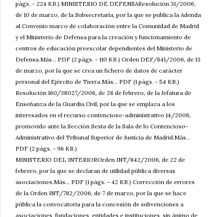
págs. - 224 KB.) MINISTERIO DE DEFENSAResolución 31/2006,
de 10 de marzo, de la Subsecretaría, por la que se publica la Adenda
al Convenio marco de colaboración entre la Comunidad de Madrid
y el Ministerio de Defensa para la creación y funcionamiento de
centros de educación preescolar dependientes del Ministerio de
Defensa.Más... PDF (2 págs. - 110 KB.) Orden DEF/841/2006, de 13
de marzo, por la que se crea un fichero de datos de carácter
personal del Ejército de Tierra.Más... PDF (1 págs. - 54 KB.)
Resolución 160/38027/2006, de 28 de febrero, de la Jefatura de
Enseñanza de la Guardia Civil, por la que se emplaza a los
interesados en el recurso contencioso-administrativo 14/2006,
promovido ante la Sección Sexta de la Sala de lo Contencioso-
Administrativo del Tribunal Superior de Justicia de Madrid.Más...
PDF (2 págs. - 96 KB.)
MINISTERIO DEL INTERIOROrden INT/842/2006, de 22 de
febrero, por la que se declaran de utilidad pública diversas
asociaciones.Más... PDF (1 págs. - 42 KB.) Corrección de errores
de la Orden INT/782/2006, de 7 de marzo, por la que se hace
pública la convocatoria para la concesión de subvenciones a
asociaciones, fundaciones, entidades e instituciones, sin ánimo de