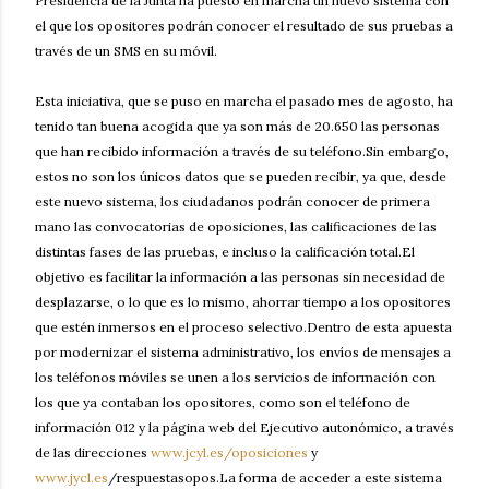
Presidencia de la Junta ha puesto en marcha un nuevo sistema con
el que los opositores podrán conocer el resultado de sus pruebas a
través de un SMS en su móvil.
Esta iniciativa, que se puso en marcha el pasado mes de agosto, ha
tenido tan buena acogida que ya son más de 20.650 las personas
que han recibido información a través de su teléfono.Sin embargo,
estos no son los únicos datos que se pueden recibir, ya que, desde
este nuevo sistema, los ciudadanos podrán conocer de primera
mano las convocatorias de oposiciones, las calificaciones de las
distintas fases de las pruebas, e incluso la calificación total.El
objetivo es facilitar la información a las personas sin necesidad de
desplazarse, o lo que es lo mismo, ahorrar tiempo a los opositores
que estén inmersos en el proceso selectivo.Dentro de esta apuesta
por modernizar el sistema administrativo, los envíos de mensajes a
los teléfonos móviles se unen a los servicios de información con
los que ya contaban los opositores, como son el teléfono de
información 012 y la página web del Ejecutivo autonómico, a través
de las direcciones
www.jcyl.es/oposiciones
y
www.jycl.es
/respuestasopos.La forma de acceder a este sistema