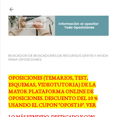
Ir al contenido principal
BUSCADOR DE BUSCADORES DE RECURSOS GRATIS Y AYUDA
PARA OPOSICIONES:
OPOSICIONES (TEMARIOS, TEST,
ESQUEMAS, VIDEOTUTORIA) DE LA
MAYOR PLATAFORMA ONLINE DE
OPOSICIONES. DESCUENTO DEL 10 %
USANDO EL CUPON "OPOST10". VER