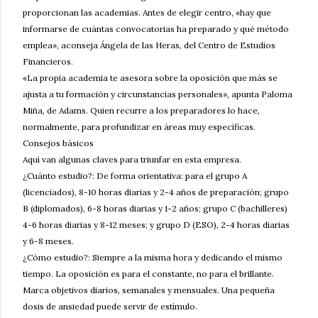
proporcionan las academias. Antes de elegir centro, «hay que
informarse de cuántas convocatorias ha preparado y qué método
emplea», aconseja Ángela de las Heras, del Centro de Estudios
Financieros.
«La propia academia te asesora sobre la oposición que más se
ajusta a tu formación y circunstancias personales», apunta Paloma
Miña, de Adams. Quien recurre a los preparadores lo hace,
normalmente, para profundizar en áreas muy específicas.
Consejos básicos
Aquí van algunas claves para triunfar en esta empresa.
¿Cuánto estudio?: De forma orientativa: para el grupo A
(licenciados), 8-10 horas diarias y 2-4 años de preparación; grupo
B (diplomados), 6-8 horas diarias y 1-2 años; grupo C (bachilleres)
4-6 horas diarias y 8-12 meses; y grupo D (ESO), 2-4 horas diarias
y 6-8 meses.
¿Cómo estudio?: Siempre a la misma hora y dedicando el mismo
tiempo. La oposición es para el constante, no para el brillante.
Marca objetivos diarios, semanales y mensuales. Una pequeña
dosis de ansiedad puede servir de estímulo.