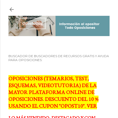
Ir al contenido principal
BUSCADOR DE BUSCADORES DE RECURSOS GRATIS Y AYUDA
PARA OPOSICIONES:
OPOSICIONES (TEMARIOS, TEST,
ESQUEMAS, VIDEOTUTORIA) DE LA
MAYOR PLATAFORMA ONLINE DE
OPOSICIONES. DESCUENTO DEL 10 %
USANDO EL CUPON "OPOST10". VER