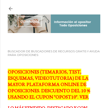
Ir al contenido principal
BUSCADOR DE BUSCADORES DE RECURSOS GRATIS Y AYUDA
PARA OPOSICIONES:
OPOSICIONES (TEMARIOS, TEST,
ESQUEMAS, VIDEOTUTORIA) DE LA
MAYOR PLATAFORMA ONLINE DE
OPOSICIONES. DESCUENTO DEL 10 %
USANDO EL CUPON "OPOST10". VER